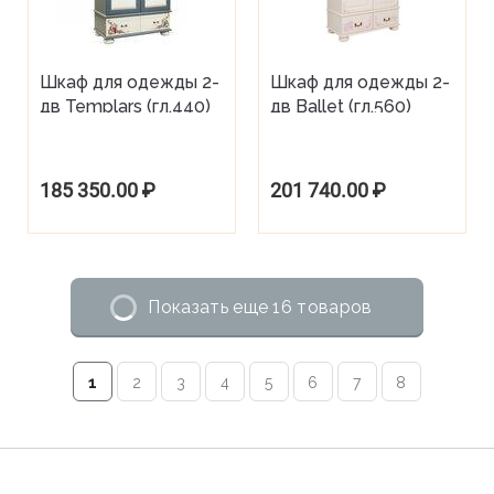
Шкаф для одежды 2-
Шкаф для одежды 2-
дв Templars (гл.440)
дв Ballet (гл.560)
185 350.00
₽
201 740.00
₽
Показать еще 16 товаров
1
2
3
4
5
6
7
8