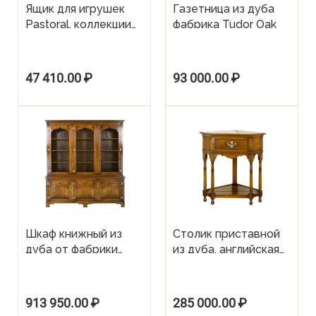
Ящик для игрушек
Газетница из дуба
Pastoral, коллекции
фабрика Tudor Oak
Willie Winkie
47 410.00
₽
93 000.00
₽
Шкаф книжный из
Столик приставной
дуба от фабрики
из дуба, английская
Tudor Oak
фабрика Tudor Oak
913 950.00
₽
285 000.00
₽