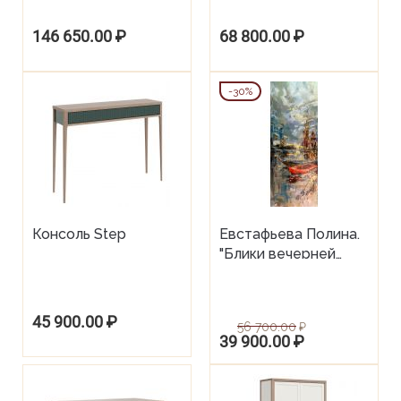
146 650.00
₽
68 800.00
₽
30%
Консоль Step
Евстафьева Полина.
"Блики вечерней
гавани". 2022.
Экспрессионизм.
Пейзаж. Холст,
45 900.00
₽
56 700.00
₽
масло. 50 х 130 см.
39 900.00
₽