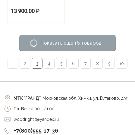
13 900.00
₽
Показать еще 16 товаров
1
2
3
4
5
6
7
8
9
10
МТК "ГРАНД",
Московская обл, Химки, ул. Бутаково, д.4
Пн-Вс:
10.00 - 21.00
woodright.t@yandex.ru
+7(800)555-17-36