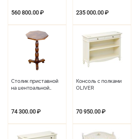
обеденный стол от
фабрики Tudor Oak
560 800.00
₽
235 000.00
₽
Столик приставной
Консоль с полками
на центральной
OLIVER
опоре, столешница
из капа, английская
фабрика Tudor Oak
74 300.00
₽
70 950.00
₽