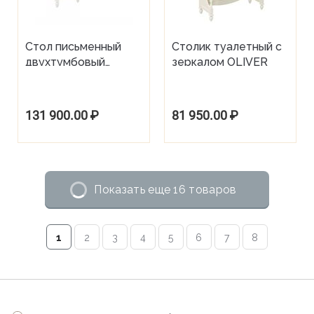
Стол письменный
Столик туалетный с
двухтумбовый
зеркалом OLIVER
OLIVER
131 900.00
₽
81 950.00
₽
Показать еще 16 товаров
1
2
3
4
5
6
7
8