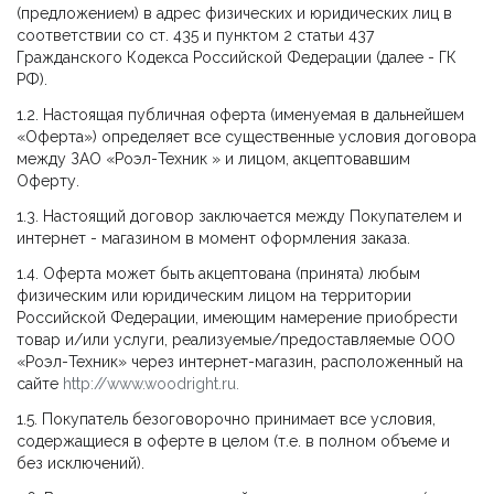
(предложением) в адрес физических и юридических лиц в
соответствии со ст. 435 и пунктом 2 статьи 437
Гражданского Кодекса Российской Федерации (далее - ГК
РФ).
1.2. Настоящая публичная оферта (именуемая в дальнейшем
«Оферта») определяет все существенные условия договора
между ЗАО «Роэл-Техник » и лицом, акцептовавшим
Оферту.
1.3. Настоящий договор заключается между Покупателем и
интернет - магазином в момент оформления заказа.
1.4. Оферта может быть акцептована (принята) любым
физическим или юридическим лицом на территории
Российской Федерации, имеющим намерение приобрести
товар и/или услуги, реализуемые/предоставляемые ООО
«Роэл-Техник» через интернет-магазин, расположенный на
сайте
http://www.woodright.ru
.
1.5. Покупатель безоговорочно принимает все условия,
содержащиеся в оферте в целом (т.е. в полном объеме и
без исключений).