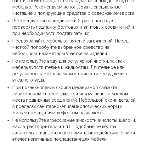
паст и прочих средств, не предназначенных для ухода за
мебелью. Рекомендуем использовать специальные
чистящие и полирующие средства с содержанием воска.
Рекомендуется периодически (1 раз в полгода)
проверять подтяжку болтовых и винтовых соединений и
при необходимости подтягивать их;
Предохраняйте мебель от пятен и загрязнений. Перед
чисткой попробуйте выбранное средство на
небольшом, незаметном участке на изделии.
Не используйте воду для регулярной чистки, так как
мебель чувствительна к жидкостям. Длительное или
регулярное намокание может привести к ухудшению
внешнего вида.
При возникновении скрипа механизмов смажьте
силиконовым спреем-смазкой или машинным маслом
места подвижных соединений. Небольшой скрип деталей
в пределах санитарно-эпидемиологических норм к
жилым помещениям дефектом не является.
Не используйте агрессивные жидкости (кислоты, щелочи,
масла, растворители и т.п.). Подобные вещества
являются активными реагентами: взаимодействие с ними
влечет негативные последствия для мебели.