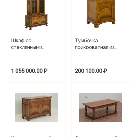
Шкаф со
Тумбочка
стеклянными
прикроватная из
дверками
дуба Tudor Oak
1 055 000.00
₽
200 100.00
₽