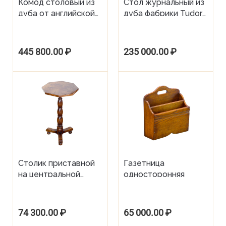
Комод столовый из
Стол журнальный из
дуба от английской
дуба фабрики Tudor
фабрики Tudor Oak
Oak
445 800.00
₽
235 000.00
₽
Столик приставной
Газетница
на центральной
односторонняя
опоре, столешница
из капа
74 300.00
₽
65 000.00
₽