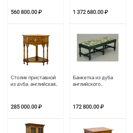
обеденный стол от
английского дуба
фабрики Tudor Oak
560 800.00
₽
1 372 680.00
₽
Столик приставной
Банкетка из дуба
из дуба, английская
английского
фабрика Tudor Oak
производства
фабрика Tudor Oak
285 000.00
₽
172 800.00
₽