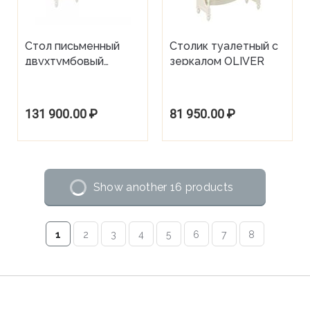
Стол письменный
Столик туалетный с
двухтумбовый
зеркалом OLIVER
OLIVER
131 900.00
₽
81 950.00
₽
Show another 16 products
1
2
3
4
5
6
7
8