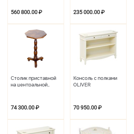
обеденный стол от
фабрики Tudor Oak
560 800.00
₽
235 000.00
₽
Столик приставной
Консоль с полками
на центральной
OLIVER
опоре, столешница
из капа
74 300.00
₽
70 950.00
₽