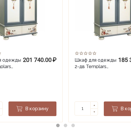
201 740.00
₽
185 
я одежды
Шкаф для одежды
plars
2-дв Templars
(гл.440)
В корзину
В ко