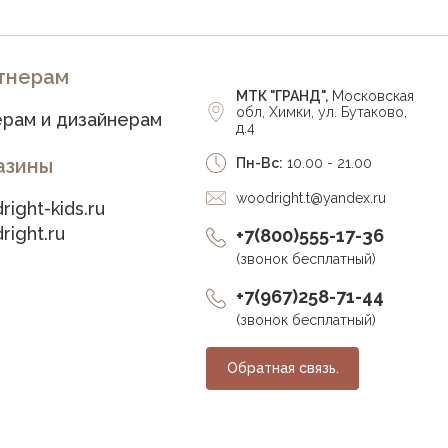
тнерам
МТК "ГРАНД",
Московская
обл, Химки, ул. Бутаково,
рам и дизайнерам
д.4
азины
Пн-Вс:
10.00 - 21.00
woodright.t@yandex.ru
right-kids.ru
right.ru
+7(800)555-17-36
(звонок бесплатный)
+7(967)258-71-44
(звонок бесплатный)
Обратная связь.