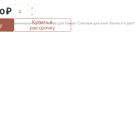
00
₽
Купить в
Минимальное количество для товара "Стеллаж для книг Fairies (гл.560)
у
рассрочку