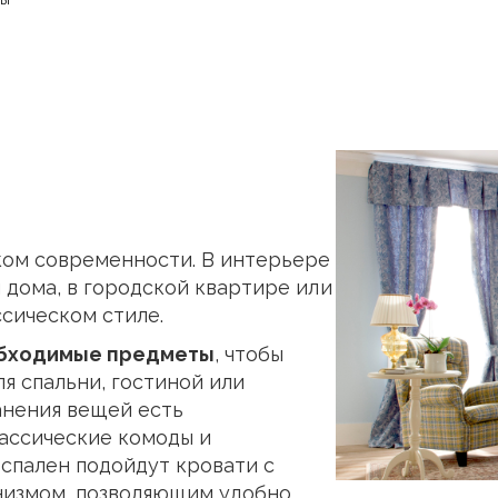
ком современности. В интерьере
дома, в городской квартире или
ссическом стиле.
обходимые предметы
, чтобы
я спальни, гостиной или
анения вещей есть
лассические комоды и
 спален подойдут кровати с
низмом, позволяющим удобно