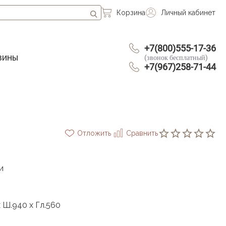
Корзина
Личный кабинет
+7(800)555-17-36
зины
(звонок бесплатный)
+7(967)258-71-44
Отложить
Сравнить
и
х Ш.940 х Гл.560