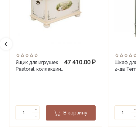
47 410.00
₽
Ящик для игрушек
Шкаф дл
Pastoral, коллекции
2-дв Tem
Willie Winkie
(гл.560)
В корзину