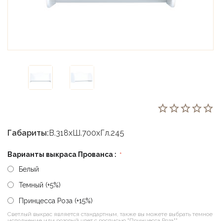
Габариты:
В.318хШ.700хГл.245
Варианты выкраса Прованса :
Белый
Темный (+5%)
Принцесса Роза (+15%)
Светлый выкрас является стандартным, также вы можете выбрать темное
исполнение или розовый цвет с росписью "Принцесса Роза""