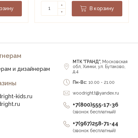
рзину
В корзину
тнерам
МТК "ГРАНД",
Московская
обл, Химки, ул. Бутаково,
рам и дизайнерам
д.4
азины
Пн-Вс:
10.00 - 21.00
woodright.t@yandex.ru
right-kids.ru
right.ru
+7(800)555-17-36
(звонок бесплатный)
+7(967)258-71-44
(звонок бесплатный)