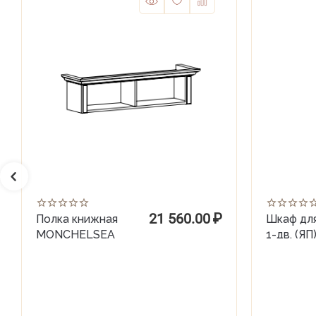
21 560.00
₽
Полка книжная
Шкаф дл
MONCHELSEA
1-дв. (ЯП