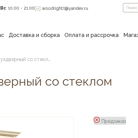
-Вс
: 10.00 - 21.00
woodright.t@yandex.ru
ас
Доставка и сборка
Оплата и рассрочка
Мага
Шкаф книжный двухдверный со стеклом MONCHELSEA
верный со стеклом
Предзаказ