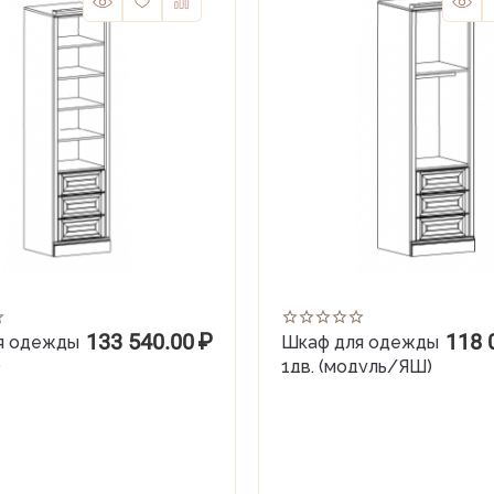
133 540.00
₽
118 
я одежды
Шкаф для одежды
)
1дв. (модуль/ЯШ)