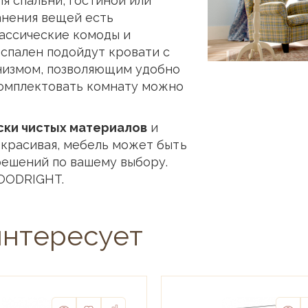
я спальни, гостиной или
анения вещей есть
лассические комоды и
 спален подойдут кровати с
низмом, позволяющим удобно
комплектовать комнату можно
ски чистых материалов
и
и красивая, мебель может быть
решений по вашему выбору.
OODRIGHT.
интересует