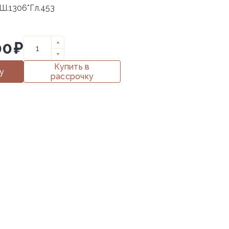
Ш.1306*Гл.453
00
₽
Купить в
у
рассрочку