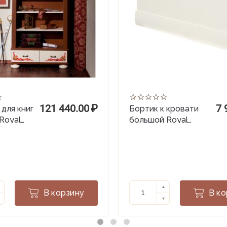
121 440.00
₽
7 
для книг
Бортик к кровати
Royal
большой Royal
en
Guardsmen
В корзину
В ко