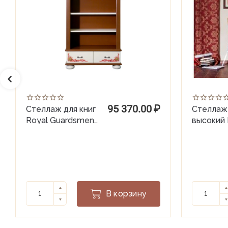
95 370.00
₽
Стеллаж для книг
Стеллаж 
Royal Guardsmen
высокий 
(гл. 440)
Guardsm
В корзину