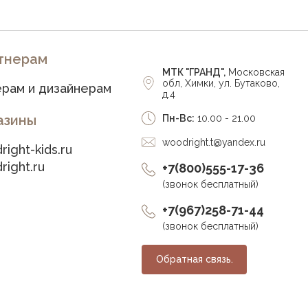
тнерам
МТК "ГРАНД",
Московская
обл, Химки, ул. Бутаково,
рам и дизайнерам
д.4
азины
Пн-Вс:
10.00 - 21.00
woodright.t@yandex.ru
right-kids.ru
right.ru
+7(800)555-17-36
(звонок бесплатный)
+7(967)258-71-44
(звонок бесплатный)
Обратная связь.