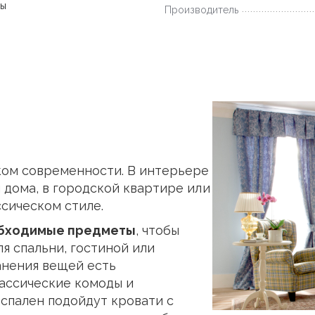
ны
Производитель
ком современности. В интерьере
дома, в городской квартире или
ссическом стиле.
обходимые предметы
, чтобы
я спальни, гостиной или
анения вещей есть
лассические комоды и
 спален подойдут кровати с