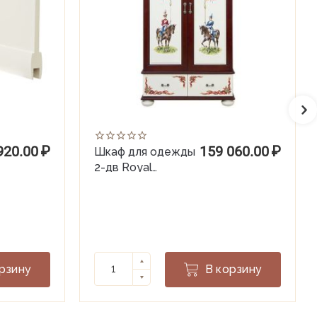
920.00
₽
159 060.00
₽
Шкаф для одежды
2-дв Royal
Guardsmen (гл.
440)
рзину
В корзину