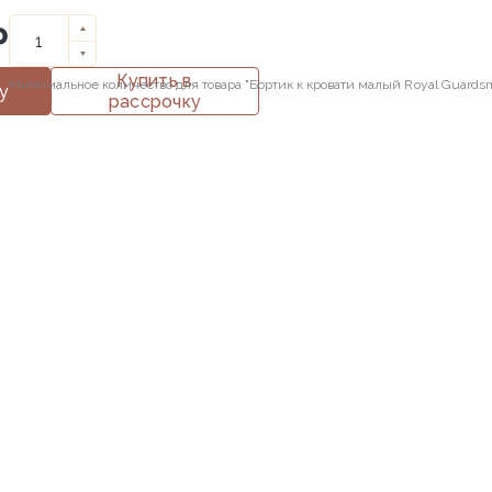
₽
Купить в
Минимальное количество для товара "Бортик к кровати малый Royal Guard
у
рассрочку