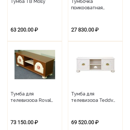
Тумба ТВ Molly
Тумбочка
прикроватная
Templars
63 200.00
₽
27 830.00
₽
Тумба для
Тумба для
телевизора Royal
телевизора Teddy
Guardsmen
Bear
73 150.00
₽
69 520.00
₽