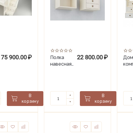
75 900.00
₽
22 800.00
₽
Полка
Дом
навесная
ком
квадратная
OXF
с 3-мя
ящиками
OXFORD
В
В
корзину
корзину