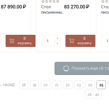
87 890.00
₽
83 270.00
₽
Стол
Сто
письменный
пис
одна тумба
дву
справа
ящи
Ant`s Village
Ant`
В
В
корзину
корзину
Показать еще 16 т
НАЗАД
18
19
20
21
22
23
24
25
26 - 40