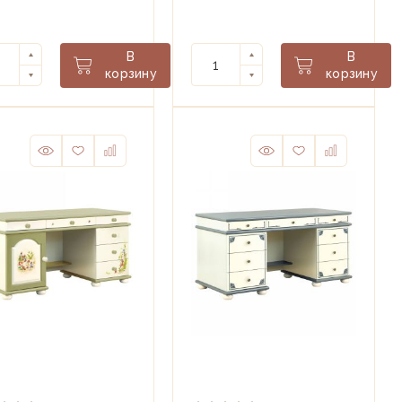
on
ящиками
Albion
В
В
корзину
корзину