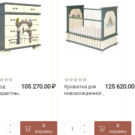
105 270.00
₽
125 620.00
од
Кроватка для
ндартный
новорожденного
on
(60*120) Albion
560)
В
В
корзину
корзину