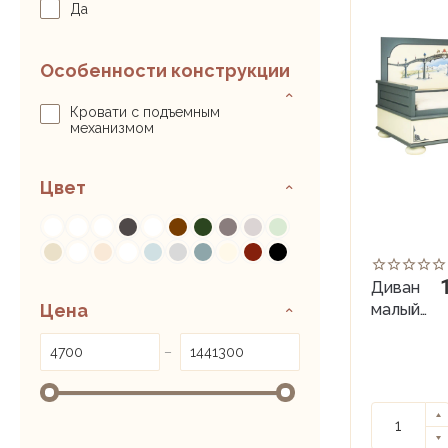
Sweet Home
Да
Teddy Bear
Templars
Особенности конструкции
Tiggy-Winkle
Кровати с подъемным
Tommy
механизмом
Tudor Oak
Willie Winkie
Цвет
Диван
Цена
малый
(80х150)
–
Albion