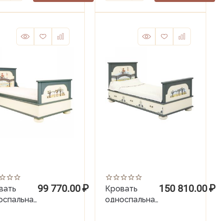
99 770.00
₽
150 810.00
₽
вать
Кровать
оспальная
односпальная
х190)
(90х190) с