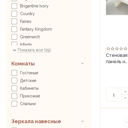
Brigantine Ivory
Country
Fairies
Fantasy Kingdom
Greenwich
Infanta
Показать все (29)
Molly
Стеновая
Monchesea
панель на
Комнаты
всю
Oliver
Гостиные
длину
Oxford
OXFORD
Детские
Pastoral
Кабинеты
Princess Rose
Прихожие
Provence
Спальни
Royal Guardsmen
Royal Lilies
Зеркала навесные
Rural Scenery