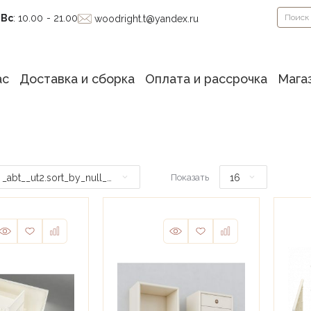
-Вс
: 10.00 - 21.00
woodright.t@yandex.ru
ас
Доставка и сборка
Оплата и рассрочка
Мага
_abt__ut2.sort_by_null_desc
16
Показать