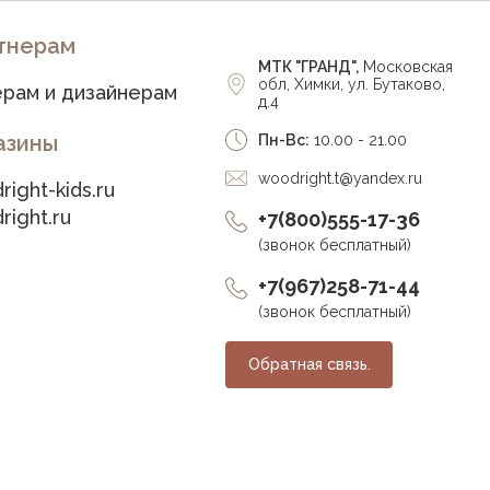
тнерам
МТК "ГРАНД",
Московская
обл, Химки, ул. Бутаково,
рам и дизайнерам
д.4
азины
Пн-Вс:
10.00 - 21.00
woodright.t@yandex.ru
right-kids.ru
right.ru
+7(800)555-17-36
(звонок бесплатный)
+7(967)258-71-44
(звонок бесплатный)
Обратная связь.