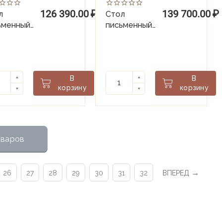
126 390.00
₽
139 700.00
₽
л
Стол
ьменный
письменный
хтумбовый
двухтумбовый
ки справа
ЯЯ Albion
s Village
В
В
корзину
корзину
оваров
26
27
28
29
30
31
32
ВПЕРЕД