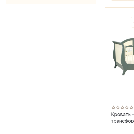
Кровать 
трансфо
(80*150)