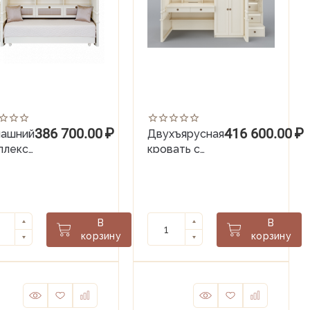
386 700.00
₽
416 600.00
₽
ашний
Двухъярусная
плекс
кровать с
ORD-2
одним
спальным
местом и
шкафом
В
В
OXFORD
корзину
корзину