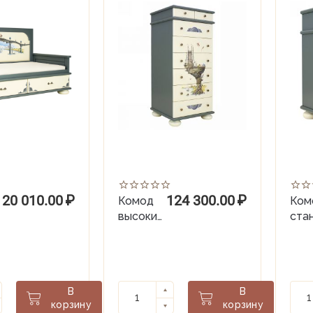
120 010.00
₽
124 300.00
₽
Комод
Ком
высокий
ста
Albion
Albi
(гл.440)
(гл.
В
В
корзину
корзину