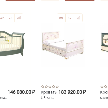
146 080.00
₽
183 920.00
₽
-
Кровать
Кро
рмер
1,5-сп.
одн
(120х190)
(90